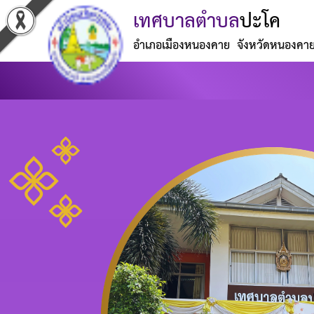
เทศบาลตำบล
ปะโค
อำเภอเมืองหนองคาย จังหวัดหนองคา