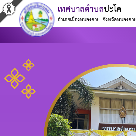
เทศบาลตำบล
ปะโค
อำเภอเมืองหนองคาย จังหวัดหนองคา