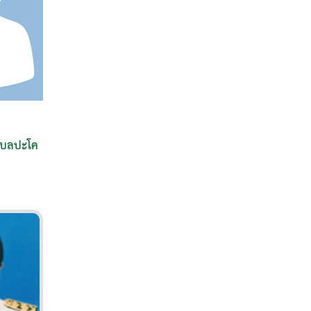
ำบลปะโค