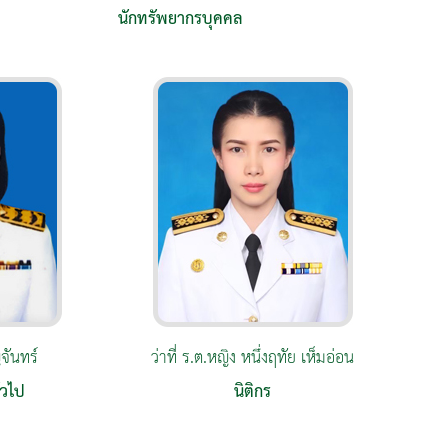
นักทรัพยากรบุคคล
จันทร์
ว่าที่ ร.ต.หญิง หนึ่งฤทัย เห็มอ่อน
่วไป
นิติกร