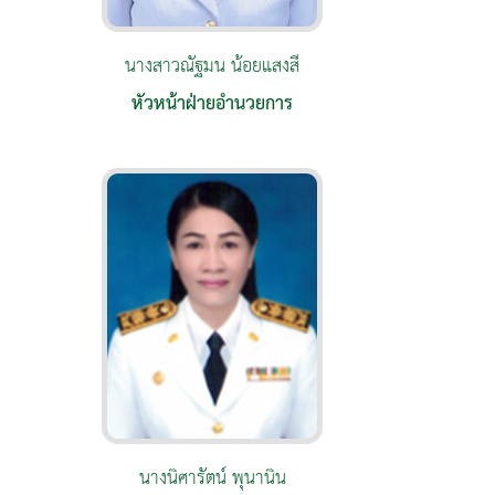
นางสาวณัฐมน น้อยแสงสี
หัวหน้าฝ่ายอำนวยการ
นางนิศารัตน์ พุนานิน