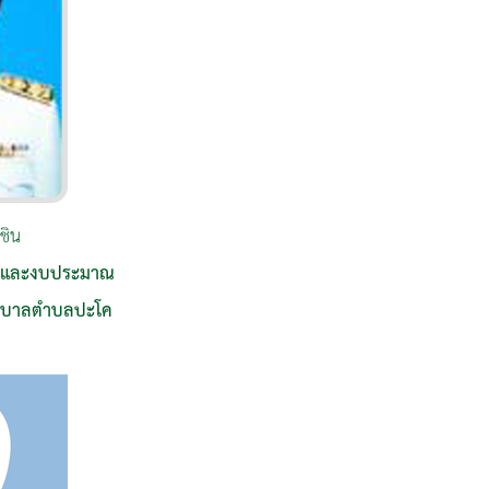
ชิน
ร์และงบประมาณ
ทศบาลตำบลปะโค